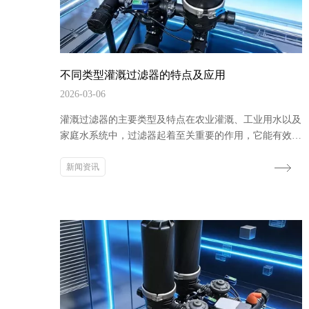
不同类型灌溉过滤器的特点及应用
2026-03-06
灌溉过滤器的主要类型及特点在农业灌溉、工业用水以及
家庭水系统中，过滤器起着至关重要的作用，它能有效去
除水中的杂质，保障灌溉系统的正常运行和用水的质量。
以下将详细介绍几种常见的灌溉过滤器类型。网式过滤器
新闻资讯
网式过滤器是一种应用广泛的过滤设备，其结构相对简
单，主要由外壳和滤网组成。滤网通常采用不锈钢丝或尼
龙等材料编织而成，具有不同的孔径规格，可根据实际需
要选择合适的过滤精度。网式过滤器的工作原理是通...