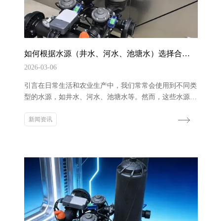
如何根据水源（井水、河水、池塘水）选择合适
的过滤器，绿泽泓森
2026-03-06
引言在日常生活和农业生产中，我们常常会使用到不同类
型的水源，如井水、河水、池塘水等。然而，这些水源往
往含有各种杂质和污染物，直接使用可能会对人体健康或
生产造成不利影响。因此，选择合适的过滤器来净化水源
新闻资讯
至关重要。绿泽泓森作为一家在过滤设备领域具有**适配
能力的品牌，能为不同水源提供针对性的过滤解决方案。
接下来，我们将详细探讨如何根据不同水源选择合适的过
滤器。井水过滤器的选择井水可分为浅井水和深...