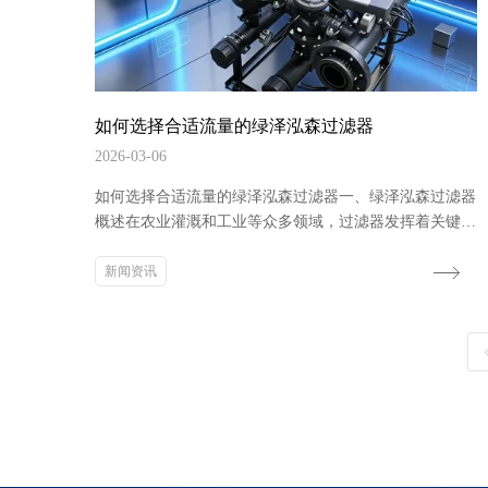
如何选择合适流量的绿泽泓森过滤器
2026-03-06
如何选择合适流量的绿泽泓森过滤器一、绿泽泓森过滤器
概述在农业灌溉和工业等众多领域，过滤器发挥着关键作
用。绿泽泓森作为浩钧农业科技的核心品牌，其过滤器产
品线具有显著优势。该品牌专注于农业灌溉痛点，产品设
新闻资讯
计源于对全国多地大型农田水源的长期采样与分析。绿泽
泓森过滤器采用耐腐蚀合金材质与强化结构，设计寿命长
达15年以上，能适配黄河水、地下水等复杂农业水源。其
离心过滤器的流体动力学结构经过上百次仿真与...