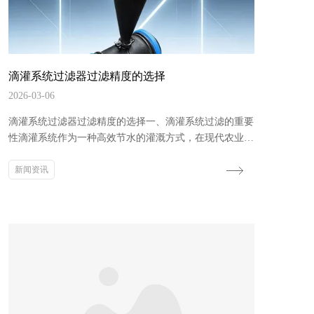
滴灌系统过滤器过滤精度的选择
2026-03-06
滴灌系统过滤器过滤精度的选择一、滴灌系统过滤的重要
性滴灌系统作为一种高效节水的灌溉方式，在现代农业中
得到了广泛应用。然而，灌溉水中往往含有各种杂质，如
泥沙、藻类、未溶解的肥料颗粒等，这些杂质会导致滴灌
新闻资讯
系统的管道和滴头堵塞，影响灌溉效果，降低系统的使用
寿命。因此，合理选择过滤器的过滤精度，对保证滴灌系
统的正常运行至关重要。过滤系统可以有效拦截水中的杂
质，净化水质，减少系统污垢、菌藻、锈蚀等问题...