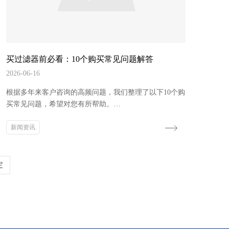
买过滤器前必看：10个购买常见问题解答
2026-06-16
根据多年来客户咨询的高频问题，我们整理了以下10个购
买常见问题，希望对您有所帮助。
**Q1：过滤器尺寸（寸数）怎么选？**
新闻资讯
根据灌溉系统的总流量选择。1寸处理约5~10 m³/h，2寸
约20~30 m³/h，3寸约40~60 m³/h。如不确定，告诉我们您
的灌溉面积，我们帮您计算。
定
**Q2：全自动和手动价格差多少？**
同规格的全自动比手动贵3~8倍，但综合人工成本和系统
稳定性，50...