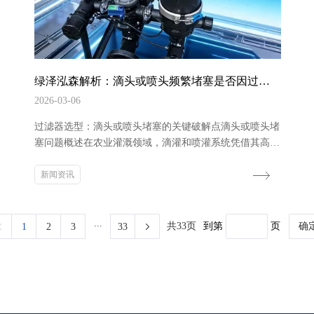
绿泽泓森解析：滴头或喷头频繁堵塞是否因过滤
器选错？
2026-03-06
过滤器选型：滴头或喷头堵塞的关键破解点滴头或喷头堵
塞问题概述在农业灌溉领域，滴灌和喷灌系统凭借其高效
节水的优势，正被广泛应用。滴灌能精准地将水分输送至
作物根部，减少水分蒸发，极大提升了水肥的利用效率；
新闻资讯
喷灌则可模拟自然降雨，均匀地对大面积的农田、大棚以
及温室进行灌溉。然而，许多用户在使用这些系统时，常
...
常遭遇滴头或喷头堵塞的困扰。一旦发生堵塞，灌溉的均
到第
页
确
共33页
1
2
3
33
匀性就会受到严重影响，进而对作物的生长造成不...